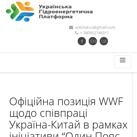
svitmatus@gmail.com
+ 380952746311
EN
UA
Офіційна позиція WWF
щодо співпраці
Україна-Китай в рамках
ініціативи “Один Пояс-