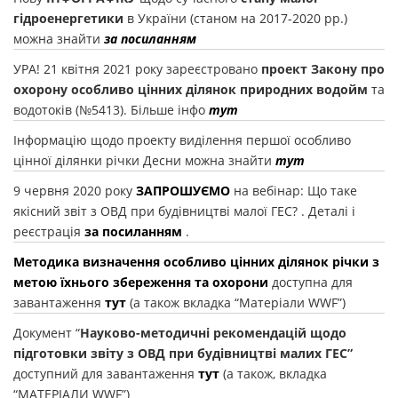
гідроенергетики
в України (станом на 2017-2020 рр.)
можна знайти
за посиланням
УРА! 21 квітня 2021 року зареєстровано
проект
Закону про
охорону особливо цінних ділянок природних водойм
та
водотоків (№5413). Більше інфо
тут
Інформацію щодо проекту виділення першої особливо
цінної ділянки річки Десни можна знайти
тут
9 червня 2020 року
ЗАПРОШУЄМО
на вебінар: Що таке
якісний звіт з ОВД при будівництві малої ГЕС? . Деталі і
реєстрація
за посиланням
.
Методика визначення особливо цінних ділянок річки з
метою їхнього збереження та охорони
доступна для
завантаження
тут
(а також вкладка “Матеріали WWF”)
Документ “
Науково-методичні рекомендацій щодо
підготовки звіту з ОВД при будівництві малих ГЕС”
доступний для завантаження
тут
(а також, вкладка
“МАТЕРІАЛИ WWF”)