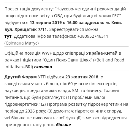
Презентація документу: “Науково-методичні рекомендацій
щодо підготовки звіту з ОВД при будівництві малих ГЕС”
відбудеться
13 червня 2019 о 16:00 за адресою: м. Київ,
вул. Хрещатик 7/11
. Зареєструватися можна
тут
Додаткова інфо за телефоном: +380952746311
(Світлана Матус)
Офіційна позиція WWF щодо співпраці
Україна-Китай
в
рамках ініціативи “Один Пояс-Один Шлях” («Belt and Road
Initiative»-BRI)
скачати
Другий Форум
УГП відбувся
23 жовтня 2018
. У
заході взяли участь більш, ніж 60 учасників: експертів,
науковців, представників влади, ЗМІ та бізнесу. Головні
питання, що були розглянуті: (1) проблеми малої
гідроенергетики; (2) Програма розвитку гідроенергетики на
період до 2026 року; (3) демонтаж гідротехнічних споруд,
які більше не виконують свої функції, з метою відродження
природного стану річок.
більше