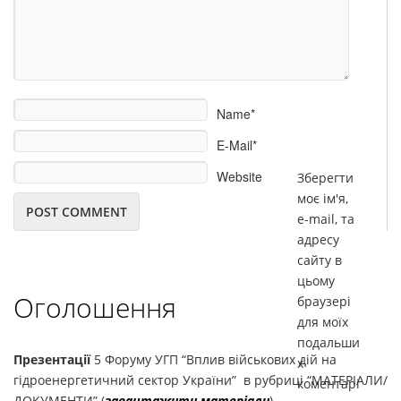
Name*
E-Mail*
Website
Зберегти
моє ім'я,
e-mail, та
адресу
сайту в
цьому
Оголошення
браузері
для моїх
подальши
Презентації
5 Форуму УГП “Вплив військових дій на
х
гідроенергетичний сектор України” в рубриці “МАТЕРІАЛИ/
коментарі
ДОКУМЕНТИ” (
завантажити матеріали
)