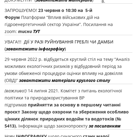
в.
ЗАПРОШУЄМО!
23 червня о 10:30 на 5-й
Форум
Платформи “Вплив військових дій на
гідроенергетичний сектор України”. Посилання на
zoom:
тисни
ТУТ
УВАГА!!!
ДІЇ У РАЗІ РУЙНУВАННЯ ГРЕБЛІ ЧИ ДАМБИ
(
завантажити інфографіку
)
29 червня 2022 р. відбудеться круглий стіл на тему “Аналіз
можливих екологічних ризиків у відбудовний період за
умови обмеженої процедури оцінки впливу на довкілля
(ОВД)”
завантажити матеріали круглого столу
(важливо!)
14 липня 2021. Комітет з питань екологічної
політики та природокористування ВР
підтримав
прийнятти за основу в першому читанні
проєкт Закону щодо охорони та збереження особливо
цінних ділянок природних водойм та водотоків (№
5413).
Інформація щодо законопроекту
за посиланням
Нову
ІНФОГРАФІКУ
щодо сучасного
стану малої