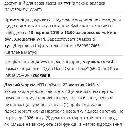
доступний для завантаження
тут
(а також, вкладка
“МАТЕРІАЛИ WWF”)
Презентація документу: “Науково-методичні рекомендацій
щодо підготовки звіту з ОВД при будівництві малих ГЕС”
відбудеться
13 червня 2019 о 16:00 за адресою: м. Київ,
вул. Хрещатик 7/11
. Зареєструватися можна
тут
Додаткова інфо за телефоном: +380952746311
(Світлана Матус)
Офіційна позиція WWF щодо співпраці
Україна-Китай
в
рамках ініціативи “Один Пояс-Один Шлях” («Belt and Road
Initiative»-BRI)
скачати
Другий Форум
УГП відбувся
23 жовтня 2018
. У
заході взяли участь більш, ніж 60 учасників: експертів,
науковців, представників влади, ЗМІ та бізнесу. Головні
питання, що були розглянуті: (1) проблеми малої
гідроенергетики; (2) Програма розвитку гідроенергетики на
період до 2026 року; (3) демонтаж гідротехнічних споруд,
які більше не виконують свої функції, з метою відродження