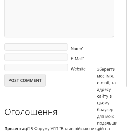
Name*
E-Mail*
Website
Зберегти
моє ім'я,
e-mail, та
адресу
сайту в
цьому
Оголошення
браузері
для моїх
подальши
Презентації
5 Форуму УГП “Вплив військових дій на
х