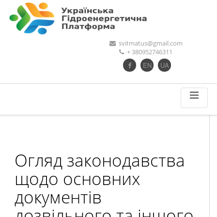
svitmatus@gmail.com
+ 380952746311
EN
UA
Огляд законодавства
щодо основних
документів
дозвільного та іншого