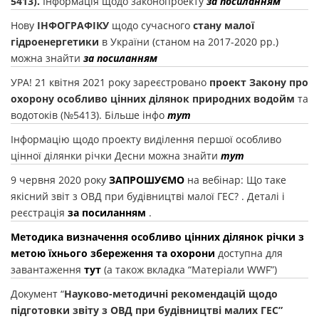
5413).
Інформація щодо законопроекту
за посиланням
Нову
ІНФОГРАФІКУ
щодо сучасного
стану малої
гідроенергетики
в України (станом на 2017-2020 рр.)
можна знайти
за посиланням
УРА! 21 квітня 2021 року зареєстровано
проект
Закону про
охорону особливо цінних ділянок природних водойм
та
водотоків (№5413). Більше інфо
тут
Інформацію щодо проекту виділення першої особливо
цінної ділянки річки Десни можна знайти
тут
9 червня 2020 року
ЗАПРОШУЄМО
на вебінар: Що таке
якісний звіт з ОВД при будівництві малої ГЕС? . Деталі і
реєстрація
за посиланням
.
Методика визначення особливо цінних ділянок річки з
метою їхнього збереження та охорони
доступна для
завантаження
тут
(а також вкладка “Матеріали WWF”)
Документ “
Науково-методичні рекомендацій щодо
підготовки звіту з ОВД при будівництві малих ГЕС”