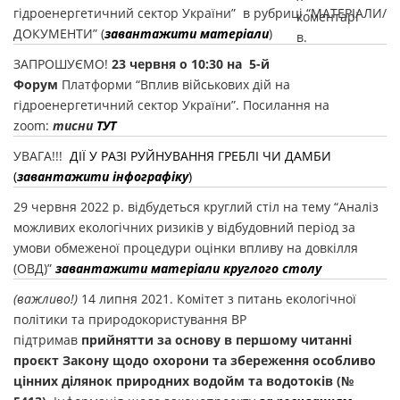
гідроенергетичний сектор України” в рубриці “МАТЕРІАЛИ/
коментарі
ДОКУМЕНТИ” (
завантажити матеріали
)
в.
ЗАПРОШУЄМО!
23 червня о 10:30 на 5-й
Форум
Платформи “Вплив військових дій на
гідроенергетичний сектор України”. Посилання на
zoom:
тисни
ТУТ
УВАГА!!!
ДІЇ У РАЗІ РУЙНУВАННЯ ГРЕБЛІ ЧИ ДАМБИ
(
завантажити інфографіку
)
29 червня 2022 р. відбудеться круглий стіл на тему “Аналіз
можливих екологічних ризиків у відбудовний період за
умови обмеженої процедури оцінки впливу на довкілля
(ОВД)”
завантажити матеріали круглого столу
(важливо!)
14 липня 2021. Комітет з питань екологічної
політики та природокористування ВР
підтримав
прийнятти за основу в першому читанні
проєкт Закону щодо охорони та збереження особливо
цінних ділянок природних водойм та водотоків (№