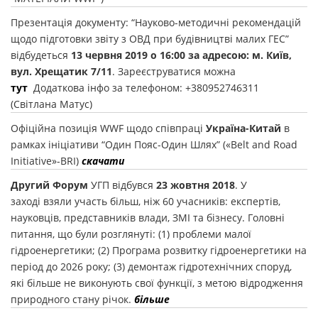
Презентація документу: “Науково-методичні рекомендацій
щодо підготовки звіту з ОВД при будівництві малих ГЕС”
відбудеться
13 червня 2019 о 16:00 за адресою: м. Київ,
вул. Хрещатик 7/11
. Зареєструватися можна
тут
Додаткова інфо за телефоном: +380952746311
(Світлана Матус)
Офіційна позиція WWF щодо співпраці
Україна-Китай
в
рамках ініціативи “Один Пояс-Один Шлях” («Belt and Road
Initiative»-BRI)
скачати
Другий Форум
УГП відбувся
23 жовтня 2018
. У
заході взяли участь більш, ніж 60 учасників: експертів,
науковців, представників влади, ЗМІ та бізнесу. Головні
питання, що були розглянуті: (1) проблеми малої
гідроенергетики; (2) Програма розвитку гідроенергетики на
період до 2026 року; (3) демонтаж гідротехнічних споруд,
які більше не виконують свої функції, з метою відродження
природного стану річок.
більше