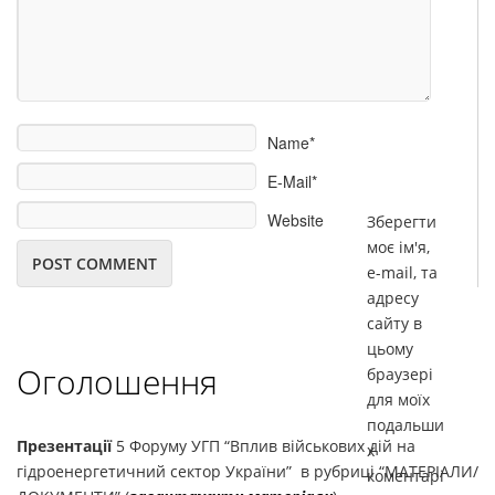
Name*
E-Mail*
Website
Зберегти
моє ім'я,
e-mail, та
адресу
сайту в
цьому
Оголошення
браузері
для моїх
подальши
Презентації
5 Форуму УГП “Вплив військових дій на
х
гідроенергетичний сектор України” в рубриці “МАТЕРІАЛИ/
коментарі