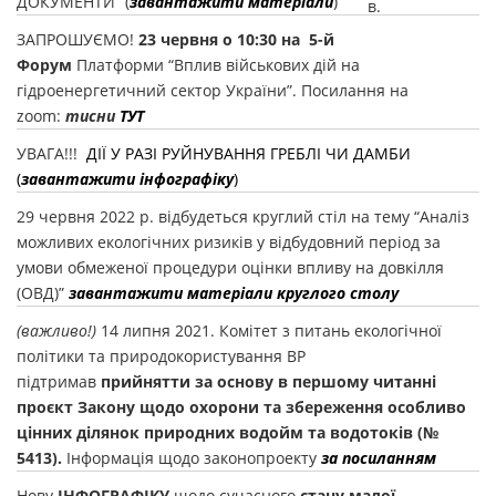
ДОКУМЕНТИ” (
завантажити матеріали
)
в.
ЗАПРОШУЄМО!
23 червня о 10:30 на 5-й
Форум
Платформи “Вплив військових дій на
гідроенергетичний сектор України”. Посилання на
zoom:
тисни
ТУТ
УВАГА!!!
ДІЇ У РАЗІ РУЙНУВАННЯ ГРЕБЛІ ЧИ ДАМБИ
(
завантажити інфографіку
)
29 червня 2022 р. відбудеться круглий стіл на тему “Аналіз
можливих екологічних ризиків у відбудовний період за
умови обмеженої процедури оцінки впливу на довкілля
(ОВД)”
завантажити матеріали круглого столу
(важливо!)
14 липня 2021. Комітет з питань екологічної
політики та природокористування ВР
підтримав
прийнятти за основу в першому читанні
проєкт Закону щодо охорони та збереження особливо
цінних ділянок природних водойм та водотоків (№
5413).
Інформація щодо законопроекту
за посиланням
Нову
ІНФОГРАФІКУ
щодо сучасного
стану малої