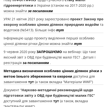
гідроенергетики
в України (станом на 2017-2020 рр.)
можна знайти
за посиланням
УРА! 21 квітня 2021 року зареєстровано
проект
Закону про
охорону особливо цінних ділянок природних водойм
та
водотоків (№5413). Більше інфо
тут
Інформацію щодо проекту виділення першої особливо
цінної ділянки річки Десни можна знайти
тут
9 червня 2020 року
ЗАПРОШУЄМО
на вебінар: Що таке
якісний звіт з ОВД при будівництві малої ГЕС? . Деталі і
реєстрація
за посиланням
.
Методика визначення особливо цінних ділянок річки з
метою їхнього збереження та охорони
доступна для
завантаження
тут
(а також вкладка “Матеріали WWF”)
Документ “
Науково-методичні рекомендацій щодо
підготовки звіту з ОВД при будівництві малих ГЕС”
доступний для завантаження
тут
(а також, вкладка
“МАТЕРІАЛИ WWF”)