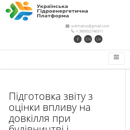
svitmatus@gmail.com
+ 380952746311
EN
UA
Підготовка звіту з
оцінки впливу на
довкілля при
будівництві і